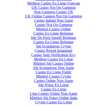
Meilleur Casino En Ligne Français
UK Casino Not On Gamstop
Non Gamstop Casino UK
UK Online Casinos Not On Gamstop
Casino Italiani Non Aams
Casino Not On Gamstop
Migliori Casino Online
Casino En Ligne Belgique
Site De Paris Sportif Belgique
Casino En Ligne Belgique
Siti Scommesse Crypto
Casino Retrait Instantané
Casino Sans Verification Kcy
Meilleur Casino En Ligne
Migliori Siti Casino Online
Siti Scommesse Non Aams
Casino En Ligne Fiable
Migliori Casino Crypto
Casino Online Non Aams
Site Poker En Ligne
Casino En Ligne
Lista Casino Online Non Aams
Migliori Siti Poker Online Italia
Crypto Casino En Ligne