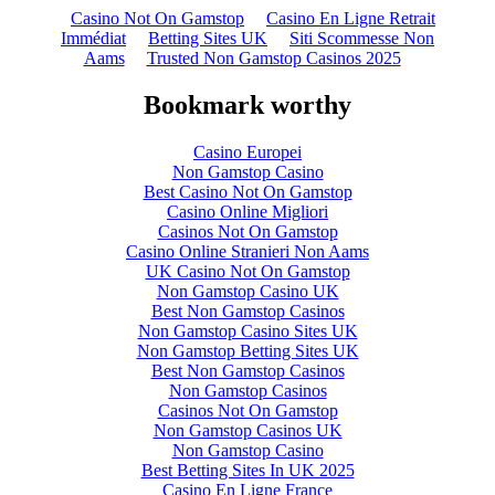
Casino Not On Gamstop
Casino En Ligne Retrait
Immédiat
Betting Sites UK
Siti Scommesse Non
Aams
Trusted Non Gamstop Casinos 2025
Bookmark worthy
Casino Europei
Non Gamstop Casino
Best Casino Not On Gamstop
Casino Online Migliori
Casinos Not On Gamstop
Casino Online Stranieri Non Aams
UK Casino Not On Gamstop
Non Gamstop Casino UK
Best Non Gamstop Casinos
Non Gamstop Casino Sites UK
Non Gamstop Betting Sites UK
Best Non Gamstop Casinos
Non Gamstop Casinos
Casinos Not On Gamstop
Non Gamstop Casinos UK
Non Gamstop Casino
Best Betting Sites In UK 2025
Casino En Ligne France