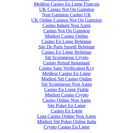
Meilleur Casino En Ligne Français
UK Casino Not On Gamstop
Non Gamstop Casino UK
UK Online Casinos Not On Gamstop
Casino Italiani Non Aams
Casino Not On Gamstop
Migliori Casino Online
Casino En Ligne Belgique
Site De Paris Sportif Belgique
Casino En Ligne Belgique
Siti Scommesse Crypto
Casino Retrait Instantané
Casino Sans Verification Kcy
Meilleur Casino En Ligne
Migliori Siti Casino Online
Siti Scommesse Non Aams
Casino En Ligne Fiable
Migliori Casino Crypto
Casino Online Non Aams
Site Poker En Ligne
Casino En Ligne
Lista Casino Online Non Aams
Migliori Siti Poker Online Italia
Crypto Casino En Ligne