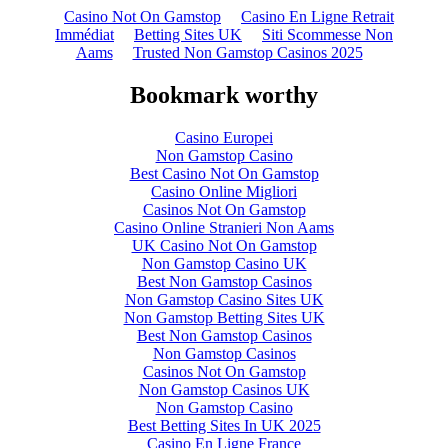
Casino Not On Gamstop
Casino En Ligne Retrait
Immédiat
Betting Sites UK
Siti Scommesse Non
Aams
Trusted Non Gamstop Casinos 2025
Bookmark worthy
Casino Europei
Non Gamstop Casino
Best Casino Not On Gamstop
Casino Online Migliori
Casinos Not On Gamstop
Casino Online Stranieri Non Aams
UK Casino Not On Gamstop
Non Gamstop Casino UK
Best Non Gamstop Casinos
Non Gamstop Casino Sites UK
Non Gamstop Betting Sites UK
Best Non Gamstop Casinos
Non Gamstop Casinos
Casinos Not On Gamstop
Non Gamstop Casinos UK
Non Gamstop Casino
Best Betting Sites In UK 2025
Casino En Ligne France