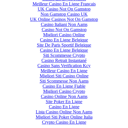
Meilleur Casino En Ligne Français
UK Casino Not On Gamstop
Non Gamstop Casino UK
UK Online Casinos Not On Gamstop
Casino Italiani Non Aams
Casino Not On Gamstop
Migliori Casino Online
Casino En Ligne Belgique
Site De Paris Sportif Belgique
Casino En Ligne Belgique
Siti Scommesse Crypto
Casino Retrait Instantané
Casino Sans Verification Kcy
Meilleur Casino En Ligne
Migliori Siti Casino Online
Siti Scommesse Non Aams
Casino En Ligne Fiable
Migliori Casino Crypto
Casino Online Non Aams
Site Poker En Ligne
Casino En Ligne
Lista Casino Online Non Aams
Migliori Siti Poker Online Italia
Crypto Casino En Ligne