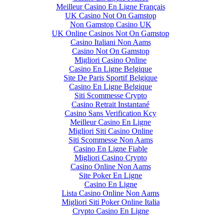
Meilleur Casino En Ligne Français
UK Casino Not On Gamstop
Non Gamstop Casino UK
UK Online Casinos Not On Gamstop
Casino Italiani Non Aams
Casino Not On Gamstop
Migliori Casino Online
Casino En Ligne Belgique
Site De Paris Sportif Belgique
Casino En Ligne Belgique
Siti Scommesse Crypto
Casino Retrait Instantané
Casino Sans Verification Kcy
Meilleur Casino En Ligne
Migliori Siti Casino Online
Siti Scommesse Non Aams
Casino En Ligne Fiable
Migliori Casino Crypto
Casino Online Non Aams
Site Poker En Ligne
Casino En Ligne
Lista Casino Online Non Aams
Migliori Siti Poker Online Italia
Crypto Casino En Ligne