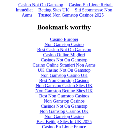
Casino Not On Gamstop
Casino En Ligne Retrait
Immédiat
Betting Sites UK
Siti Scommesse Non
Aams
Trusted Non Gamstop Casinos 2025
Bookmark worthy
Casino Europei
Non Gamstop Casino
Best Casino Not On Gamstop
Casino Online Migliori
Casinos Not On Gamstop
Casino Online Stranieri Non Aams
UK Casino Not On Gamstop
Non Gamstop Casino UK
Best Non Gamstop Casinos
Non Gamstop Casino Sites UK
Non Gamstop Betting Sites UK
Best Non Gamstop Casinos
Non Gamstop Casinos
Casinos Not On Gamstop
Non Gamstop Casinos UK
Non Gamstop Casino
Best Betting Sites In UK 2025
Casino En Ligne France