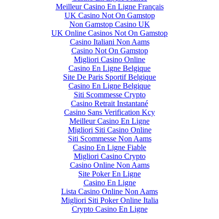
Meilleur Casino En Ligne Français
UK Casino Not On Gamstop
Non Gamstop Casino UK
UK Online Casinos Not On Gamstop
Casino Italiani Non Aams
Casino Not On Gamstop
Migliori Casino Online
Casino En Ligne Belgique
Site De Paris Sportif Belgique
Casino En Ligne Belgique
Siti Scommesse Crypto
Casino Retrait Instantané
Casino Sans Verification Kcy
Meilleur Casino En Ligne
Migliori Siti Casino Online
Siti Scommesse Non Aams
Casino En Ligne Fiable
Migliori Casino Crypto
Casino Online Non Aams
Site Poker En Ligne
Casino En Ligne
Lista Casino Online Non Aams
Migliori Siti Poker Online Italia
Crypto Casino En Ligne